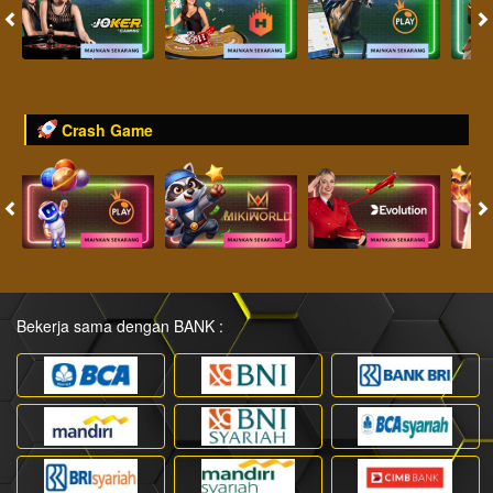
Crash Game
Bekerja sama dengan BANK :