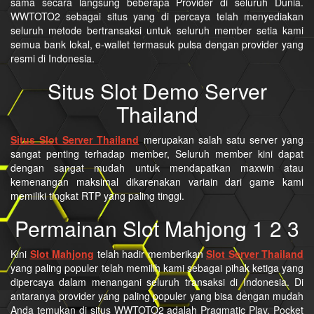
sama secara langsung beberapa Provider di seluruh Dunia.
WWTOTO2 sebagai situs yang di percaya telah menyediakan
seluruh metode bertransaksi untuk seluruh member setia kami
semua bank lokal, e-wallet termasuk pulsa dengan provider yang
resmi di Indonesia.
Situs Slot Demo Server
Thailand
Situs Slot Server Thailand
merupakan salah satu server yang
sangat penting terhadap member, Seluruh member kini dapat
dengan sangat mudah untuk mendapatkan maxwin atau
kemenangan maksimal dikarenakan variain dari game kami
memiliki tingkat RTP yang paling tinggi.
Permainan Slot Mahjong 1 2 3
Kini
Slot Mahjong
telah hadir memberikan
Slot Server Thailand
yang paling populer telah memilih kami sebagai pihak ketiga yang
dipercaya dalam menangani seluruh transaksi di Indonesia. Di
antaranya provider yang paling populer yang bisa dengan mudah
Anda temukan di situs WWTOTO2 adalah Pragmatic Play, Pocket