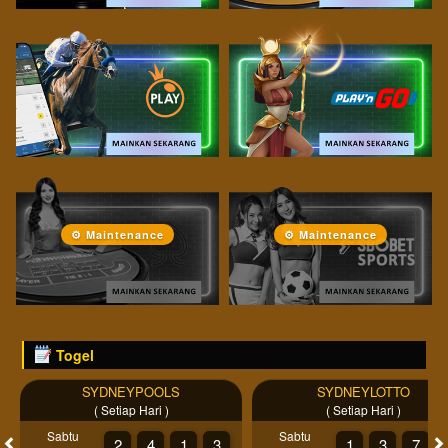
⚙ Maintenance
⚙ Maintenance
Togel
SYDNEYPOOLS
SYDNEYLOTTO
( Setiap Hari )
( Setiap Hari )
Sabtu
Sabtu
2
4
1
3
1
3
7