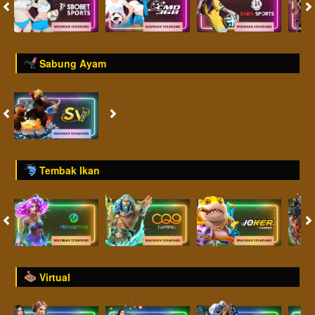
Sabung Ayam
Tembak Ikan
Virtual