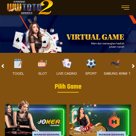
TOGEL
SLOT
LIVE CASINO
SPORT
SABUNG AYAM
TEM
Pilih Game