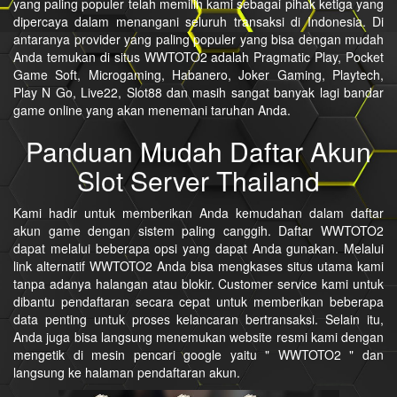
yang paling populer telah memilih kami sebagai pihak ketiga yang
dipercaya dalam menangani seluruh transaksi di Indonesia. Di
antaranya provider yang paling populer yang bisa dengan mudah
Anda temukan di situs WWTOTO2 adalah Pragmatic Play, Pocket
Game Soft, Microgaming, Habanero, Joker Gaming, Playtech,
Play N Go, Live22, Slot88 dan masih sangat banyak lagi bandar
game online yang akan menemani taruhan Anda.
Panduan Mudah Daftar Akun
Slot Server Thailand
Kami hadir untuk memberikan Anda kemudahan dalam daftar
akun game dengan sistem paling canggih. Daftar WWTOTO2
dapat melalui beberapa opsi yang dapat Anda gunakan. Melalui
link alternatif WWTOTO2 Anda bisa mengkases situs utama kami
tanpa adanya halangan atau blokir. Customer service kami untuk
dibantu pendaftaran secara cepat untuk memberikan beberapa
data penting untuk proses kelancaran bertransaksi. Selain itu,
Anda juga bisa langsung menemukan website resmi kami dengan
mengetik di mesin pencari google yaitu " WWTOTO2 " dan
langsung ke halaman pendaftaran akun.