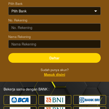
Pilih Bank
No. Rekening
Nama Rekening
Sudah punya akun?
Masuk disini
Bekerja sama dengan BANK :