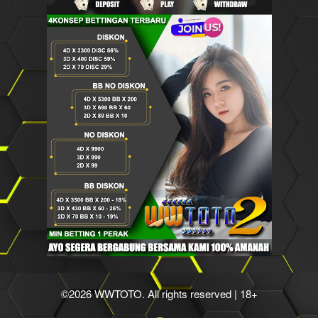
©2026 WWTOTO. All rights reserved | 18+