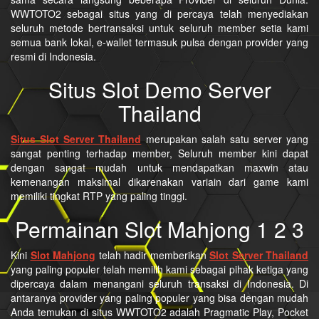
WWTOTO2 sebagai situs yang di percaya telah menyediakan
seluruh metode bertransaksi untuk seluruh member setia kami
semua bank lokal, e-wallet termasuk pulsa dengan provider yang
resmi di Indonesia.
Situs Slot Demo Server
Thailand
Situs Slot Server Thailand
merupakan salah satu server yang
sangat penting terhadap member, Seluruh member kini dapat
dengan sangat mudah untuk mendapatkan maxwin atau
kemenangan maksimal dikarenakan variain dari game kami
memiliki tingkat RTP yang paling tinggi.
Permainan Slot Mahjong 1 2 3
Kini
Slot Mahjong
telah hadir memberikan
Slot Server Thailand
yang paling populer telah memilih kami sebagai pihak ketiga yang
dipercaya dalam menangani seluruh transaksi di Indonesia. Di
antaranya provider yang paling populer yang bisa dengan mudah
Anda temukan di situs WWTOTO2 adalah Pragmatic Play, Pocket