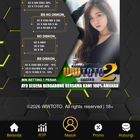
©2026 WWTOTO. All rights reserved | 18+
Beranda
RTP
Masuk
Promo
Hubungi