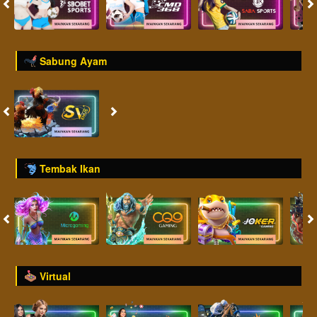
Sabung Ayam
Tembak Ikan
Virtual