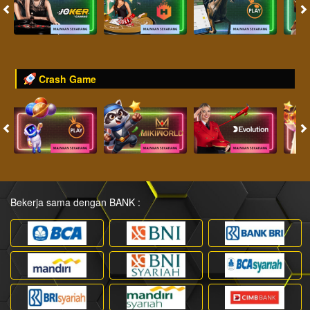
Crash Game
Bekerja sama dengan BANK :